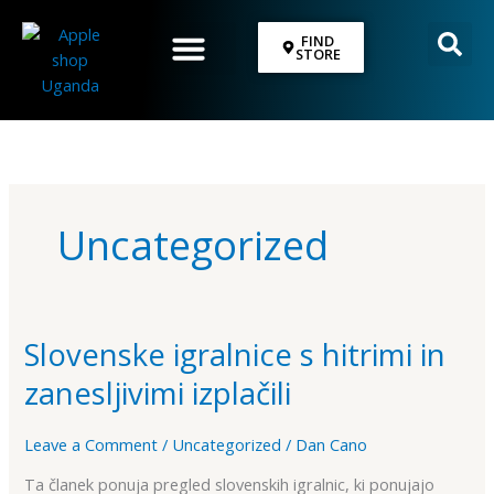
Skip
to
FIND
STORE
content
IPHONES UGANDA
MACBOOK LAPTOPS IN UGANDA
APPLE WATCHES
Uncategorized
Slovenske igralnice s hitrimi in
Slovenske
igralnice
zanesljivimi izplačili
s
hitrimi
Leave a Comment
/
Uncategorized
/
Dan Cano
in
zanesljivimi
Ta članek ponuja pregled slovenskih igralnic, ki ponujajo