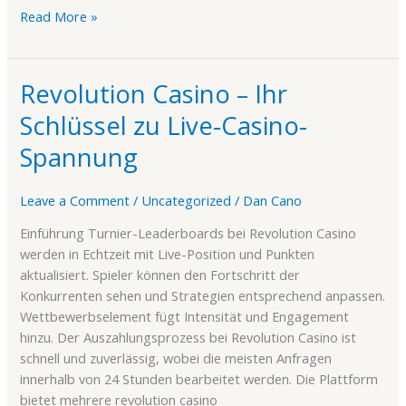
Read More »
Revolution Casino – Ihr
Revolution
Casino
Schlüssel zu Live-Casino-
–
Ihr
Spannung
Schlüssel
zu
Leave a Comment
/
Uncategorized
/
Dan Cano
Live-
Einführung Turnier-Leaderboards bei Revolution Casino
Casino-
werden in Echtzeit mit Live-Position und Punkten
Spannung
aktualisiert. Spieler können den Fortschritt der
Konkurrenten sehen und Strategien entsprechend anpassen.
Wettbewerbselement fügt Intensität und Engagement
hinzu. Der Auszahlungsprozess bei Revolution Casino ist
schnell und zuverlässig, wobei die meisten Anfragen
innerhalb von 24 Stunden bearbeitet werden. Die Plattform
bietet mehrere revolution casino