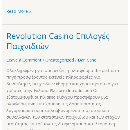
Read More »
Revolution Casino Επιλογές
Revolution
Casino
Παιχνιδιών
Επιλογές
Παιχνιδιών
Leave a Comment
/
Uncategorized
/
Dan Cano
Ολοκληρωμένη για υπηρεσίες η πλατφόρμα the platform
πηγή προσφέροντας εκτενείς πληροφορίες για
δυνατότητες παιχνιδιών κίνητρα και χαρακτηριστικά για
χρήστες στην Ελλάδα Platform Introduction Οι
εξατομικευμένοι πίνακες ελέγχου προσφέρουν μια
ολοκληρωμένη επισκόπηση της δραστηριότητας
λογαριασμού συμπεριλαμβανομένου του ιστορικού
συναλλαγών των στατιστικών παιχνιδιού και των στόχων
πιστότητας επιτρέποντας διαφανή και αποτελεσματική